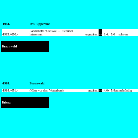
-1983.
Das Bipperamt
Landschaftlich reisvoll - Historisch
-1983.
4050.-
interessant
ungezähnt
==
3,4
:
5,0
schwarz
Braunwald
-1918.
Braunwald
-1918.
4051.-
(Hütte vor dem Wetterhorn)
gezähnt
==
4,0
x
5,8
cm
mehrfarbig
Brienz