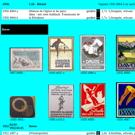
-1950.
Crêt - Bérard
Vignette 1950.4064.b ist auc
-1950.
4064.a
(Maison de l'église et du pays)
gezähnt
==
2,7
x
5,0
cm
grün, schwarz
idem - mit roter Aufdruck: Fournisseur de
-1950.
4064.b
la Résidence
gezähnt
==
2,7
x
5,0
cm
grün, schwarz
Davos
1907.0008.-
-1910.x037.a
-1920.x084.a
-1933.4066.-
-1939.4065.-
-1980.x516.b
-1939.4068.-
-1930.4067.-
02.03-
1922.
Davos
1922.02.05
Dies
1922.
x007.a
(Wintersportler)
gezähnt
[]
5,6
x
4,0
cm
blau, schwarz, 