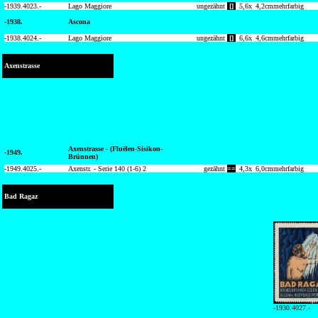
-1939.
4023.-
Lago Maggiore
ungezähnt
[]
5,6
x
4,2
cm
mehrfarbig
-1938.
Ascona
-1938.
4024.-
Lago Maggiore
ungezähnt
[]
6,6
x
4,6
cm
mehrfarbig
Axenstrasse
Axenstrasse - (Fluëlen-Sisikon-
-1949.
Brünnen)
-1949.
4025.-
Axenstr. - Serie 140 (1-6) 2
gezähnt
==
4,3
x
6,0
cm
mehrfarbig
Bad Ragaz
-1930.4027.-