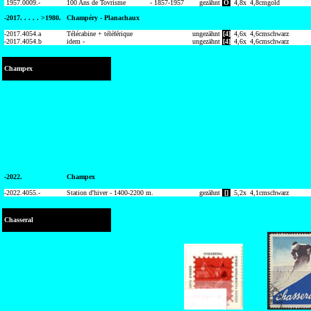
1957.
0009.-
100 Ans de Tovrisme
- 1857-1957
gezähnt
O
4,8
x
4,8
cm
gold
-2017.
. . . . >1980.
Champéry - Planachaux
-2017.
4054.a
Télécabine + téléférique
ungezähnt
[4]
4,6
x
4,6
cm
schwarz
-2017.
4054.b
idem -
ungezähnt
[4]
4,6
x
4,6
cm
schwarz
Champex
-2022.
Champex
-2022.
4055.-
Station d'hiver - 1400-2200 m.
gezähnt
[]
5,2
x
4,1
cm
schwarz
Chasseral