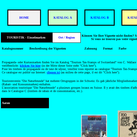
HOME
KATALOG A
KATALOG B
KATA
Können Sie Ihre Vignette nicht finden? S
TOURISTIK ‑ Einzelmarken
Ort / Region
Si vous ne trouvez pas votre vignet
Katalognummer
Beschreibung der Vignetten
Zahnung
Format
Farbe
Propaganda- oder Kurtaxmarken finden Sie im Katalog "Tourism Tax-Stamps of Switzerland" von C. Wallace 
veröffentlicht:
klicken Sie hier
(in der Mitte dieser Seite steht "Click here").
Pour les timbres de propagande ou de taxe de séjour, veuillez vous reporter au catalogue "Tourism Tax-Stamp
Ce catalogue est publié sur Internet:
cliquez ici
(au milieu de cette page, il est dit "Click here").
Touristenverein "Die Naturfreunde" hat mehrere Ortsgruppen in der Schweiz. Es gab jährliche Mitgliedsmarke
(Rabatt- und Konsummarken) enthalten.
L'association touristique "Die Naturfreunde" a plusieurs groupes locaux en Suisse. Il y avait des timbres d'adh
dans le Catalogue C (timbres de rabais et de consommation, etc.).
Aarau