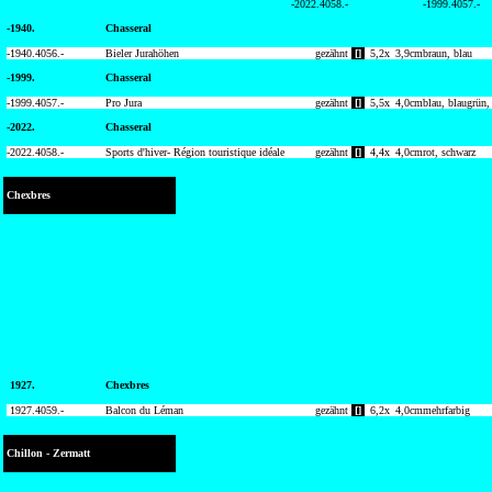
-2022.4058.-
-1999.4057.-
-1940.
Chasseral
-1940.
4056.-
Bieler Jurahöhen
gezähnt
[]
5,2
x
3,9
cm
braun, blau
-1999.
Chasseral
-1999.
4057.-
Pro Jura
gezähnt
[]
5,5
x
4,0
cm
blau, blaugrün,
-2022.
Chasseral
-2022.
4058.-
Sports d'hiver- Région touristique idéale
gezähnt
[]
4,4
x
4,0
cm
rot, schwarz
Chexbres
1927.
Chexbres
1927.
4059.-
Balcon du Léman
gezähnt
[]
6,2
x
4,0
cm
mehrfarbig
Chillon - Zermatt