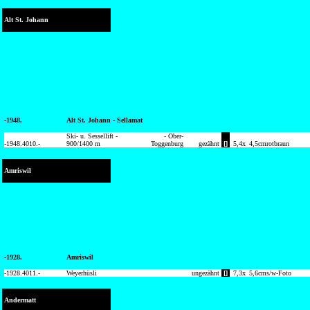
Alt St. Johann
-1948.
Alt St. Johann - Sellamat
Ski- u. Sessellift -
- Ober-
-1948.
4010.-
900/1400 m
Toggenburg
gezähnt
[]
5,4
x
4,5
cm
rotbraun
Amriswil
-1928.
Amriswil
-1928.
4011.-
Weyerhüsli
ungezähnt
[]
7,3
x
5,6
cm
s/w-Foto
Andermatt