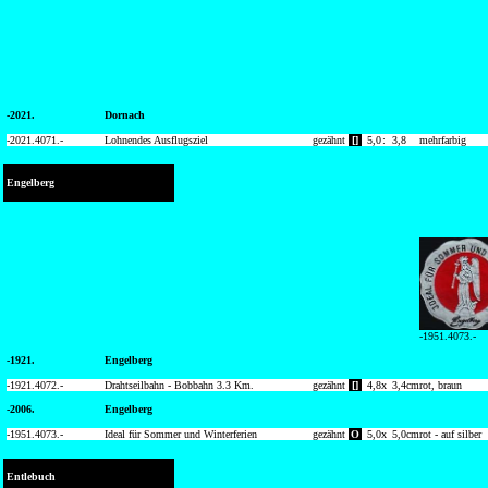
-2021.
Dornach
-2021.
4071.-
Lohnendes Ausflugsziel
gezähnt
[]
5,0
:
3,8
mehrfarbig
Engelberg
-1951.4073.-
-1921.
Engelberg
-1921.
4072.-
Drahtseilbahn - Bobbahn 3.3 Km.
gezähnt
[]
4,8
x
3,4
cm
rot, braun
-2006.
Engelberg
-1951.
4073.-
Ideal für Sommer und Winterferien
gezähnt
O
5,0
x
5,0
cm
rot - auf silber
Entlebuch