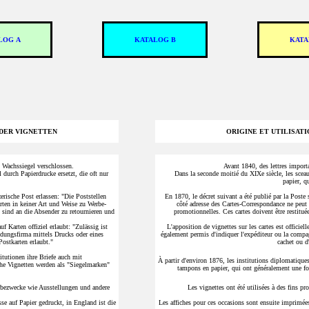
LOG A
KATALOG B
KATA
DER VIGNETTEN
ORIGINE ET UTILISAT
 Wachssiegel verschlossen.
Avant 1840, des lettres importa
durch Papierdrucke ersetzt, die oft nur
Dans la seconde moitié du XIXe siècle, les sceau
papier, q
ische Post erlassen: "Die Poststellen
En 1870, le décret suivant a été publié par la Poste
rten in keiner Art und Weise zu Werbe-
côté adresse des Cartes-Correspondance ne peut e
sind an die Absender zu retournieren und
promotionnelles. Ces cartes doivent être restituée
Karten offiziel erlaubt: "Zulässig ist
L'apposition de vignettes sur les cartes est officiel
ndungsfirma mittels Drucks oder eines
également permis d'indiquer l'expéditeur ou la comp
Postkarten erlaubt."
cachet ou d
tutionen ihre Briefe auch mit
À partir d'environ 1876, les institutions diplomatiques
he Vignetten werden als "Siegelmarken"
tampons en papier, qui ont généralement une f
rbezwecke wie Ausstellungen und andere
Les vignettes ont été utilisées à des fins pr
se auf Papier gedruckt, in England ist die
Les affiches pour ces occasions sont ensuite imprimées