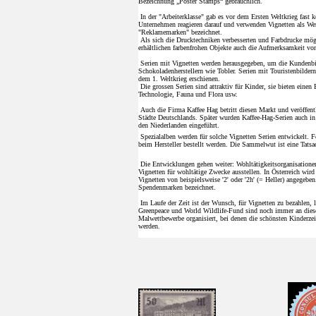
Bezeichnung „Poster Stamps“ gebräuchlich.
In der "Arbeiterklasse" gab es vor dem Ersten Weltkrieg fast 
Unternehmen reagieren darauf und verwenden Vignetten als Wer
"Reklamemarken" bezeichnet.
Als sich die Drucktechniken verbesserten und Farbdrucke mögl
erhältlichen farbenfrohen Objekte auch die Aufmerksamkeit vo
Serien mit Vignetten werden herausgegeben, um die Kundenbi
Schokoladenherstellern wie Tobler. Serien mit Touristenbildern
dem 1. Weltkrieg erschienen.
Die grossen Serien sind attraktiv für Kinder, sie bieten einen
Technologie, Fauna und Flora usw.
Auch die Firma Kaffee Hag betritt diesen Markt und veröffent
Städte Deutschlands. Später wurden Kaffee-Hag-Serien auch in
den Niederlanden eingeführt.
Spezialalben werden für solche Vignetten Serien entwickelt. F
beim Hersteller bestellt werden. Die Sammelwut ist eine Tatsa
Die Entwicklungen gehen weiter: Wohltätigkeitsorganisatione
Vignetten für wohltätige Zwecke ausstellen. In Österreich wird
Vignetten von beispielsweise '2' oder '2h' (= Heller) angegebe
Spendenmarken bezeichnet.
Im Laufe der Zeit ist der Wunsch, für Vignetten zu bezahlen, 
Greenpeace und World Wildlife-Fund sind noch immer an diese
Malwettbewerbe organisiert, bei denen die schönsten Kinderze
werden.