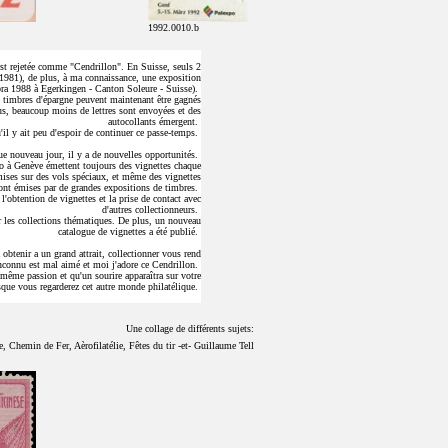
1992.0010.b
s est rejetée comme "Cendrillon". En Suisse, seuls 2
1981), de plus, à ma connaissance, une exposition
Gabra 1988 à Egerkingen - Canton Soleure - Suisse).
es timbres d'épargne peuvent maintenant être gagnés
, beaucoup moins de lettres sont envoyées et des
autocollants émergent.
'il y ait peu d'espoir de continuer ce passe-temps.
e nouveau jour, il y a de nouvelles opportunités.
o à Genève émettent toujours des vignettes chaque
mises sur des vols spéciaux, et même des vignettes
ont émises par de grandes expositions de timbres.
l'obtention de vignettes et la prise de contact avec
d'autres collectionneurs.
our les collections thématiques. De plus, un nouveau
catalogue de vignettes a été publié.
 obtenir a un grand attrait, collectionner vous rend
nconnu est mal aimé et moi j'adore ce Cendrillon.
 même passion et qu'un sourire apparaîtra sur votre
sque vous regarderez cet autre monde philatélique.
Une collage de différents sujets:
, Chemin de Fer, Aèrofilatélie, Fêtes du tir -et- Guillaume Tell