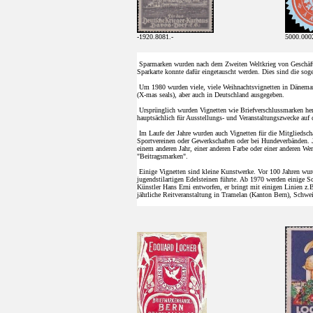
-1920.8081.-
5000.000
Sparmarken wurden nach dem Zweiten Weltkrieg von Geschäfts
Sparkarte konnte dafür eingetauscht werden. Dies sind die s
Um 1980 wurden viele, viele Weihnachtsvignetten in Dänema
(X-mas seals), aber auch in Deutschland ausgegeben.
Ursprünglich wurden Vignetten wie Briefverschlussmarken her
hauptsächlich für Ausstellungs- und Veranstaltungszwecke auf d
Im Laufe der Jahre wurden auch Vignetten für die Mitgliedscha
Sportvereinen oder Gewerkschaften oder bei Hundeverbänden. Je
einem anderen Jahr, einer anderen Farbe oder einer anderen We
"Beitragsmarken".
Einige Vignetten sind kleine Kunstwerke. Vor 100 Jahren wur
jugendstilartigen Edelsteinen führte. Ab 1970 werden einige 
Künstler Hans Erni entworfen, er bringt mit einigen Linien z.B
jährliche Reitveranstaltung in Tramelan (Kanton Bern), Schwei