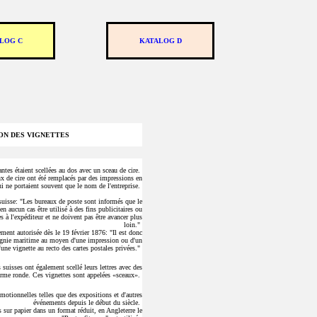
LOG C
KATALOG D
ION DES VIGNETTES
ntes étaient scellées au dos avec un sceau de cire.
x de cire ont été remplacés par des impressions en
ui ne portaient souvent que le nom de l'entreprise.
 suisse: "Les bureaux de poste sont informés que le
n aucun cas être utilisé à des fins publicitaires ou
s à l'expéditeur et ne doivent pas être avancer plus
loin."
lement autorisée dès le 19 février 1876: "Il est donc
agnie maritime au moyen d'une impression ou d'un
'une vignette au recto des cartes postales privées."
 suisses ont également scellé leurs lettres avec des
orme ronde. Ces vignettes sont appelées «sceaux».
omotionnelles telles que des expositions et d'autres
événements depuis le début du siècle.
 sur papier dans un format réduit, en Angleterre le