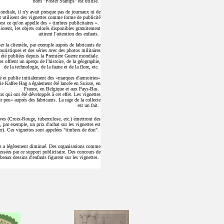
nom "Poster Stamps" est utilisé.
ondiale, il n'y avait presque pas de journaux ni de
et utilisent des vignettes comme forme de publicité
'est ce qu'on appelle des « timbres publicitaires ».
orent, les objets colorés disponibles gratuitement
attirent l'attention des enfants.
er la clientèle, par exemple auprès de fabricants de
uristiques et des séries avec des photos militaires
 été publiées depuis la Première Guerre mondiale.
es offrent un aperçu de l'histoire, de la géographie,
de la technologie, de la faune et de la flore, etc.
é et publie initialement des «marques d'armoiries»
rie Kaffee Hag a également été lancée en Suisse, en
France, en Belgique et aux Pays-Bas.
s qui ont été développés à cet effet. Les vignettes
eu» auprès des fabricants. La rage de la collecte
est un fait.
ves (Croix-Rouge, tuberculose, etc.) émettront des
, par exemple, un prix d'achat sur les vignettes est
er). Ces vignettes sont appelées "timbres de don".
tes a légèrement diminué. Des organisations comme
ssées par ce support publicitaire. Des concours de
 beaux dessins d'enfants figurent sur les vignettes.