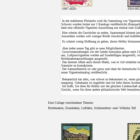
-1907.x029.-
1924.001
In der etablierten Philatelie wird die Sammlung von Vignetten
Schweiz wurden bisher nur 2 Kataloge veröffentlicht (Rampa
fand eine offizielle Vignetten-Ausstellung nur einmal statt (G
Hier scheint die Geschichte zu enden, Sparstempel können jetz
Ausserdem werden weit weniger Briefe verschickt und Aufkleb
Es scheint wenig Hoffnung zu geben, dieses Hobby fortzusetz
Aber jeden neuen Tag gibt es neue Möglichkeiten.
Grossveranstaltungen wie der Genfer Autosalon geben nach 11
aus, Luftpostvignetten werden auf Sonderflügen ausgestellt, s
Briefmarkenausstellungen ausgestellt.
Das Internet öffnet auch diesen Markt, was es viel einfacher m
Sammler zu kontaktieren.
Der Sammelbereich ist sehr gross und ideal für thematische 
neuer Vignettenkatalog veröffentlicht.
Bekanntlich hat alles, was schwer zu bekommen ist, einen gr
neugierig. Unbekannt ist ungeliebt und ich liebe dieses Aschen
Ich hoffe, Sie üben Ihr Hobby mit der gleichen Leidenschaft a
Gesicht, wenn Sie diese andere philatelistische Welt betrachten
Eine Collage verschiedener Themen:
Briefmarken, Eisenbahne, Luftfahrt, Schützenfeste -und- Wilhelm Tell