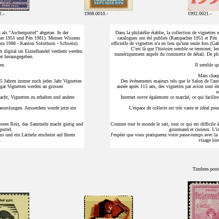
2.-
1908.0010.-
1992.0021.-
 als "Aschenputtel" abgetan. In der
Dans la philatélie établie, la collection de vignette
cher 1951 und Pén 1981). Meines Wissens
catalogues ont été publiés (Rampacher 1951 et Pén 
abra 1988 - Kanton Solothurn - Schweiz).
officielle de vignettes n'a eu lieu qu'une seule fois (
C'est là que l'histoire semble se terminer, l
t digital im Einzelhandel verdient werden.
numériquement auprès du commerce de détail. De plus
er herausgegeben.
en.
Il semble qu
Mais chaqu
5 Jahren immer noch jedes Jahr Vignetten
Des événements majeurs tels que le Salon de l'aut
ogar Vignetten werden an grossen
année après 115 ans, des vignettes par avion sont é
s
acht, Vignetten zu erhalten und andere
Internet ouvre également ce marché, ce qui facilite 
Sammlungen. Ausserdem wurde jetzt ein
L'espace de collecte est très vaste et idéal p
ossen Reiz, das Sammeln macht gierig und
Comme tout le monde le sait, tout ce qui est difficile à
puttel.
gourmand et curieux. L'i
us und ein Lächeln erscheint auf Ihrem
J'espère que vous pratiquerez votre passe-temps avec la
.
visage lor
Timbres poste