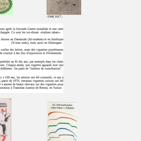
-1948.1617.-
sins après la Seconde Guerre mondiale et une carte
échangée. Ce sont les soi-disant «timbres rabais».
é émises au Danemark (Jul-marken) et en Amérique
(X-mas seals), mais aussi en Allemagne.
sceller des lettres, mais des vignettes postérieures
de courrier à des fins d'exposition et d'événement.
publiées au fil des ans, par exemple dans les clubs
nines. Chaque année, une vignette apparaît avec une
différente. On parle de "timbres de contribution".
 y a 100 ans, les artistes ont été contactés, ce qui a
 partir de 1970, certaines vignettes suisses ont été
 il a amené de beaux chevaux sur des vignettes pour
uitation à Tramelan (canton de Berne), en Suisse.