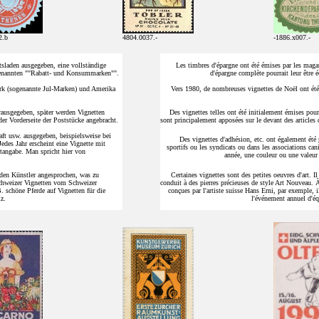
2.b
4804.0037.-
-1886.x007.-
laden ausgegeben, eine vollständige
Les timbres d'épargne ont été émises par les maga
ogenannten ""Rabatt- und Konsummarken"".
d'épargne complète pourrait leur être 
rk (sogenannte Jul-Marken) und Amerika
Vers 1980, de nombreuses vignettes de Noël ont ét
ausgegeben, später werden Vignetten
Des vignettes telles ont été initialement émises pour 
er Vorderseite der Poststücke angebracht.
sont principalement apposées sur le devant des articles 
ft usw. ausgegeben, beispielsweise bei
Des vignettes d'adhésion, etc. ont également été 
des Jahr erscheint eine Vignette mit
sportifs ou les syndicats ou dans les associations ca
rtangabe. Man spricht hier von
année, une couleur ou une valeur 
den Künstler angesprochen, was zu
Certaines vignettes sont des petites oeuvres d'art. Il
Schweizer Vignetten vom Schweizer
conduit à des pierres précieuses de style Art Nouveau. À
. schöne Pferde auf Vignetten für die
conçues par l'artiste suisse Hans Erni, par exemple,
z.
l'événement annuel d'éq