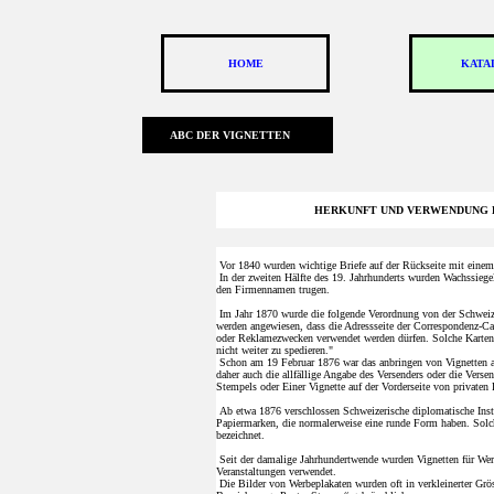
""
HOME
KATA
ABC DER VIGNETTEN
HERKUNFT UND VERWENDUNG 
Vor 1840 wurden wichtige Briefe auf der Rückseite mit einem
In der zweiten Hälfte des 19. Jahrhunderts wurden Wachssiegel 
den Firmennamen trugen.
Im Jahr 1870 wurde die folgende Verordnung von der Schweizer
werden angewiesen, dass die Adressseite der Correspondenz-Ca
oder Reklamezwecken verwendet werden dürfen. Solche Karten 
nicht weiter zu spedieren."
Schon am 19 Februar 1876 war das anbringen von Vignetten auf 
daher auch die allfällige Angabe des Versenders oder die Verse
Stempels oder Einer Vignette auf der Vorderseite von privaten 
Ab etwa 1876 verschlossen Schweizerische diplomatische Insti
Papiermarken, die normalerweise eine runde Form haben. Solc
bezeichnet.
Seit der damalige Jahrhundertwende wurden Vignetten für We
Veranstaltungen verwendet.
Die Bilder von Werbeplakaten wurden oft in verkleinerter Grös