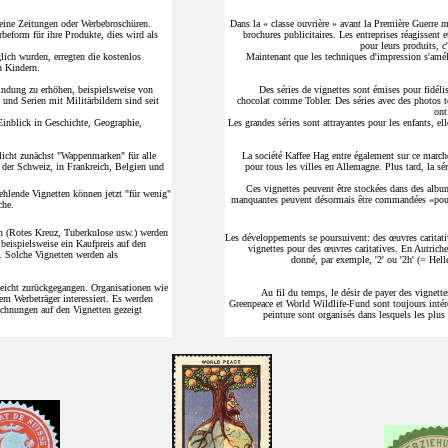
keine Zeitungen oder Werbebroschüren.
Dans la « classe ouvrière » avant la Première Guerre m
beform für ihre Produkte, dies wird als
brochures publicitaires. Les entreprises réagissent 
pour leurs produits, c
ich wurden, erregten die kostenlos
Maintenant que les techniques d'impression s'améli
n Kindern.
ndung zu erhöhen, beispielsweise von
Des séries de vignettes sont émises pour fidélis
 und Serien mit Militärbildern sind seit
chocolat comme Tobler. Des séries avec des photos to
ont
 Einblick in Geschichte, Geographie,
Les grandes séries sont attrayantes pour les enfants, ell
licht zunächst "Wappenmarken" für alle
La société Kaffee Hag entre également sur ce march
 der Schweiz, in Frankreich, Belgien und
pour tous les villes en Allemagne. Plus tard, la sé
Ces vignettes peuvent être stockées dans des album
ehlende Vignetten können jetzt "für wenig"
manquantes peuvent désormais être commandées «pour p
che.
n (Rotes Kreuz, Tuberkulose usw.) werden
Les développements se poursuivent: des œuvres caritati
 beispielsweise ein Kaufpreis auf den
vignettes pour des œuvres caritatives. En Autriche
n. Solche Vignetten werden als
donné, par exemple, '2' ou '2h' (= Hell
leicht zurückgegangen. Organisationen wie
Au fil du temps, le désir de payer des vignet
m Werbeträger interessiert. Es werden
Greenpeace et World Wildlife-Fund sont toujours intére
ichnungen auf den Vignetten gezeigt
peinture sont organisés dans lesquels les plus