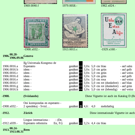
1969.0040.f
1979.0058.-
1962.x024.-
-1908.x032.-
1913.0015.c
-1929.x160.-
08.28-
1906.
Genevo
1906.09.06
II
a
Universala Kongreso de
1906.
0016.a
Esperanto
gezähnt
==
3,0
x
5,0
cm
blau
- auf salm
1906.
0016.b
idem -
gezähnt
==
3,0
x
5,0
cm
grün
- auf gelb
1906.
0016.c
idem -
gezähnt
==
3,0
x
5,0
cm
grün
- auf weiss
1906.
0016.d
idem -
gezähnt
==
3,0
x
5,0
cm
grün
- auf gelb
1906.
0016.e
idem -
gezähnt
==
3,0
x
5,0
cm
rosa
- auf weiss
1906.
0016.f
idem -
gezähnt
==
3,0
x
5,0
cm
rot (dunkelrot)
- auf blau
1906.
0016.g
idem -
gezähnt
==
3,0
x
5,0
cm
rot (dunkelrot)
- auf grün
1906.
0016.h
idem -
gezähnt
==
3,0
x
5,0
cm
rot (lebendig)
- auf weiss
-1908.
(Svislando)
Diese Vignette ist auch im Katalog D (Br
Oni korespondas en esperanto -
-1908.
x032.-
2 spesdekoj - Svisl....
gezähnt
[]
4,6
:
4,0
mehrfarbig
-1912.
Zürich
Diese internationale Vignette ist auc
Linguo internaciona -
- (De,
-1912.
x039.-
Esperanto reformita
En, Fr)
gezähnt
==
3,2
x
4,4
cm
blau
08.24-
1913.
Bern
1913.08.31