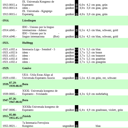
IX. Universala Kongreso de
1913.
0015.a
Esperanto
gezähnt
[]
6,0
x
4,2
cm
grau, grün
1913.
0015.b
idem -
gezähnt
[]
4,0
x
3,0
cm
grau, grün
IX. Universala - K
o
ngre
s
o
1913.
0015.c
Esperant
o
gezähnt
[]
4,0
x
3,0
cm
grau, grün
-1914.
Lüsslingen
IDO - Uniono por la linguo
-1914.
x045.-
internaciona - Adreso:
gezähnt
[]
6,5
x
4,5
cm
blau, schwarz, gold
IDO - Uniono por la
-
-1914.
x046.-
linguo internaciona
(Bot)
gezähnt
[]
6,5
x
4,5
cm
blau, schwarz, gold
-1921.
Hulftegg
-1921.
x102.a
Internacia Liga - Sennhof - 5
gezähnt
==
3,7
x
5,5
cm
blau
-1921.
x102.b
idem -
gezähnt
==
3,7
x
5,5
cm
braun
-1921.
x102.c
idem -
gezähnt
==
3,7
x
5,5
cm
braunrot
-1921.
x102.d
idem -
gezähnt
==
3,7
x
5,5
cm
graublau
-1921.
x102.e
idem -
gezähnt
==
3,7
x
5,5
cm
graugrün
-1929.
Genève
UEA - Utila Estas Aligo al
-1929.
x160.-
Universala Esperanto Asocio
ungezähnt
[]
5,5
x
4,5
cm
grün, rot, schwarz
07.29-
1939.
Bern
1939.08.05
XXXI. Universala kongreso de
1939.
0005.-
Esperanto - Svislando
gezähnt
==
4,3
x
6,0
cm
mehrfarbig
07.26-
1947.
Bern
1947.08.02
XXXIIa Universala kongreso de
1947.
0006.-
Esperanto
gezähnt
[]
6,4
x
4,9
cm
graubraun, violett, grün
05.08-
1955.
Zürich
1955.05.13
7a Internacia Fervojista
1955.
0021.-
Kongreso
ungezähnt
[]
blau