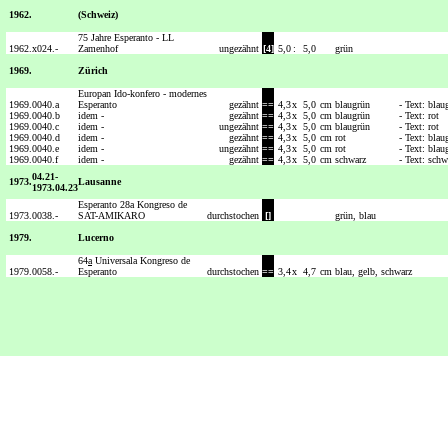
1962.
(Schweiz)
75 Jahre Esperanto - LL
1962.
x024.-
Zamenhof
ungezähnt
[4]
5,0
:
5,0
grün
1969.
Zürich
Europan Ido-konfero - modernes
1969.
0040.a
Esperanto
gezähnt
==
4,3
x
5,0
cm
blaugrün
- Text: blau
1969.
0040.b
idem -
gezähnt
==
4,3
x
5,0
cm
blaugrün
- Text: rot
1969.
0040.c
idem -
ungezähnt
==
4,3
x
5,0
cm
blaugrün
- Text: rot
1969.
0040.d
idem -
gezähnt
==
4,3
x
5,0
cm
rot
- Text: blau
1969.
0040.e
idem -
ungezähnt
==
4,3
x
5,0
cm
rot
- Text: blau
1969.
0040.f
idem -
gezähnt
==
4,3
x
5,0
cm
schwarz
- Text: schw
04.21-
1973.
Lausanne
1973.04.23
Esperanto 28a Kongreso de
1973.
0038.-
SAT-AMIKARO
durchstochen
[]
grün, blau
1979.
Lucerno
64
a
Universala Kongreso de
1979.
0058.-
Esperanto
durchstochen
==
3,4
x
4,7
cm
blau, gelb, schwarz