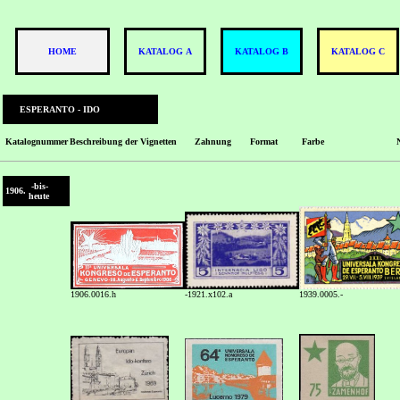
HOME
KATALOG A
KATALOG B
KATALOG C
ESPERANTO ‑ IDO
Katalognummer
Beschreibung der Vignetten
Zahnung
Format
Farbe
-bis-
1906.
heute
1906.0016.h
-1921.x102.a
1939.0005.-