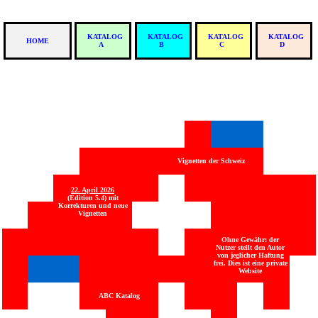
KATALOG
KATALOG
KATALOG
KATALOG
HOME
A
B
C
D
Vignetten der Schweiz
22. April 2026
(Edition 5.4) mit
Korrekturen und neue
Vignetten
Ohne Gewähr: der
Nutzer stellt den Autor
von jeglicher Haftung
frei. Dies ist eine private
Website
ABC Katalog